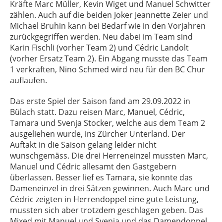
Kräfte Marc Müller, Kevin Wiget und Manuel Schwitter
zählen. Auch auf die beiden Joker Jeannette Zeier und
Michael Bruhin kann bei Bedarf wie in den Vorjahren
zurückgegriffen werden. Neu dabei im Team sind
Karin Fischli (vorher Team 2) und Cédric Landolt
(vorher Ersatz Team 2). Ein Abgang musste das Team
1 verkraften, Nino Schmed wird neu für den BC Chur
auflaufen.
Das erste Spiel der Saison fand am 29.09.2022 in
Bülach statt. Dazu reisen Marc, Manuel, Cédric,
Tamara und Svenja Stocker, welche aus dem Team 2
ausgeliehen wurde, ins Zürcher Unterland. Der
Auftakt in die Saison gelang leider nicht
wunschgemäss. Die drei Herreneinzel mussten Marc,
Manuel und Cédric allesamt den Gastgebern
überlassen. Besser lief es Tamara, sie konnte das
Dameneinzel in drei Sätzen gewinnen. Auch Marc und
Cédric zeigten in Herrendoppel eine gute Leistung,
mussten sich aber trotzdem geschlagen geben. Das
Mixed mit Manuel und Svenja und das Damendoppel