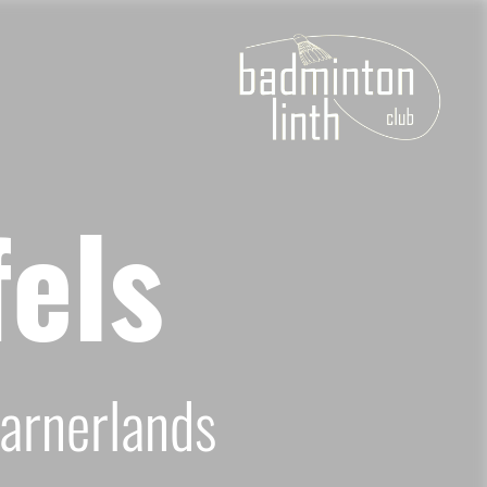
fels
larnerlands